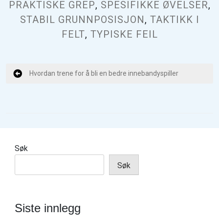
PRAKTISKE GREP
,
SPESIFIKKE ØVELSER
,
STABIL GRUNNPOSISJON
,
TAKTIKK I
FELT
,
TYPISKE FEIL
I
Hvordan trene for å bli en bedre innebandyspiller
n
n
l
e
g
Søk
g
Søk
s
n
a
Siste innlegg