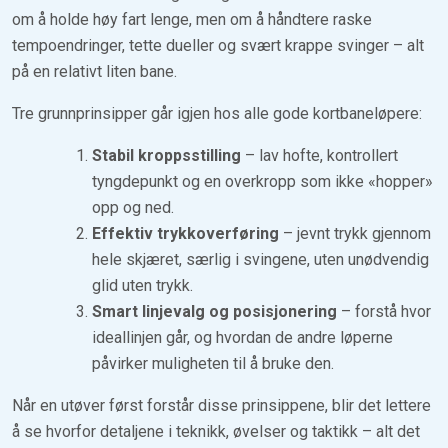
om å holde høy fart lenge, men om å håndtere raske
tempoendringer, tette dueller og svært krappe svinger – alt
på en relativt liten bane.
Tre grunnprinsipper går igjen hos alle gode kortbaneløpere:
Stabil kroppsstilling
– lav hofte, kontrollert
tyngdepunkt og en overkropp som ikke «hopper»
opp og ned.
Effektiv trykkoverføring
– jevnt trykk gjennom
hele skjæret, særlig i svingene, uten unødvendig
glid uten trykk.
Smart linjevalg og posisjonering
– forstå hvor
ideallinjen går, og hvordan de andre løperne
påvirker muligheten til å bruke den.
Når en utøver først forstår disse prinsippene, blir det lettere
å se hvorfor detaljene i teknikk, øvelser og taktikk – alt det