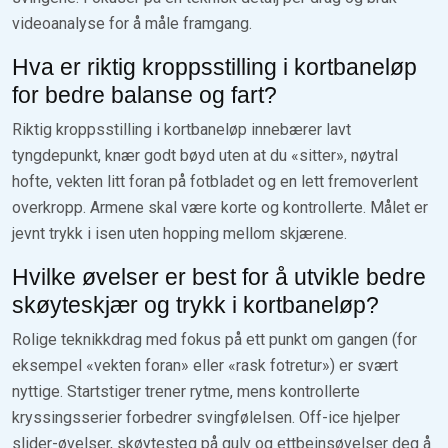
videoanalyse for å måle framgang.
Hva er riktig kroppsstilling i kortbaneløp
for bedre balanse og fart?
Riktig kroppsstilling i kortbaneløp innebærer lavt
tyngdepunkt, knær godt bøyd uten at du «sitter», nøytral
hofte, vekten litt foran på fotbladet og en lett fremoverlent
overkropp. Armene skal være korte og kontrollerte. Målet er
jevnt trykk i isen uten hopping mellom skjærene.
Hvilke øvelser er best for å utvikle bedre
skøyteskjær og trykk i kortbaneløp?
Rolige teknikkdrag med fokus på ett punkt om gangen (for
eksempel «vekten foran» eller «rask fotretur») er svært
nyttige. Startstiger trener rytme, mens kontrollerte
kryssingsserier forbedrer svingfølelsen. Off-ice hjelper
slider-øvelser, skøytesteg på gulv og ettbeinsøvelser deg å