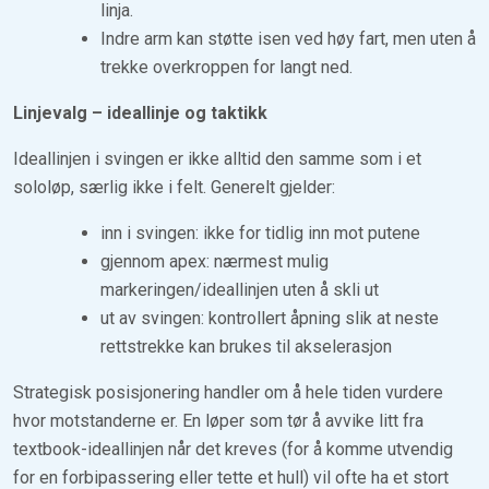
linja.
Indre arm kan støtte isen ved høy fart, men uten å
trekke overkroppen for langt ned.
Linjevalg – ideallinje og taktikk
Ideallinjen i svingen er ikke alltid den samme som i et
sololøp, særlig ikke i felt. Generelt gjelder:
inn i svingen: ikke for tidlig inn mot putene
gjennom apex: nærmest mulig
markeringen/ideallinjen uten å skli ut
ut av svingen: kontrollert åpning slik at neste
rettstrekke kan brukes til akselerasjon
Strategisk posisjonering handler om å hele tiden vurdere
hvor motstanderne er. En løper som tør å avvike litt fra
textbook-ideallinjen når det kreves (for å komme utvendig
for en forbipassering eller tette et hull) vil ofte ha et stort