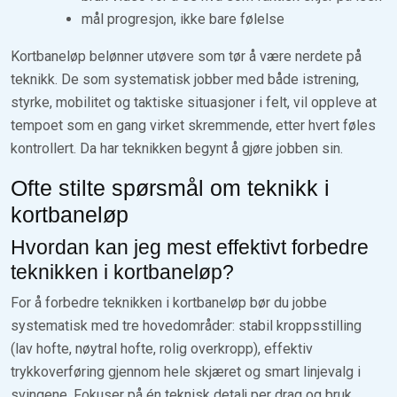
mål progresjon, ikke bare følelse
Kortbaneløp belønner utøvere som tør å være nerdete på
teknikk. De som systematisk jobber med både istrening,
styrke, mobilitet og taktiske situasjoner i felt, vil oppleve at
tempoet som en gang virket skremmende, etter hvert føles
kontrollert. Da har teknikken begynt å gjøre jobben sin.
Ofte stilte spørsmål om teknikk i
kortbaneløp
Hvordan kan jeg mest effektivt forbedre
teknikken i kortbaneløp?
For å forbedre teknikken i kortbaneløp bør du jobbe
systematisk med tre hovedområder: stabil kroppsstilling
(lav hofte, nøytral hofte, rolig overkropp), effektiv
trykkoverføring gjennom hele skjæret og smart linjevalg i
svingene. Fokuser på én teknisk detalj per drag og bruk