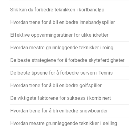
v
Slik kan du forbedre teknikken i kortbaneløp
i
g
Hvordan trene for å bli en bedre innebandyspiller
a
Effektive oppvarmingsrutiner for ulike idretter
s
j
Hvordan mestre grunnleggende teknikker i roing
o
De beste strategiene for å forbedre skyteferdigheter
n
De beste tipsene for å forbedre serven i Tennis
Hvordan trene for å bli en bedre golfspiller
De viktigste faktorene for suksess i kombinert
Hvordan trene for å bli en bedre snowboarder
Hvordan mestre grunnleggende teknikker i seiling