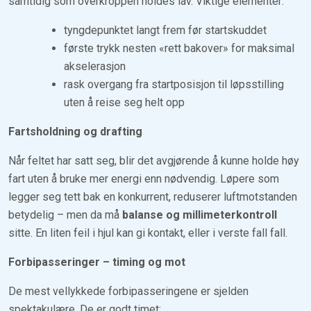
samtidig som overkroppen holdes lav. Viktige elementer:
tyngdepunktet langt frem før startskuddet
første trykk nesten «rett bakover» for maksimal
akselerasjon
rask overgang fra startposisjon til løpsstilling
uten å reise seg helt opp
Fartsholdning og drafting
Når feltet har satt seg, blir det avgjørende å kunne holde høy
fart uten å bruke mer energi enn nødvendig. Løpere som
legger seg tett bak en konkurrent, reduserer luftmotstanden
betydelig – men da må
balanse og millimeterkontroll
sitte. En liten feil i hjul kan gi kontakt, eller i verste fall fall.
Forbipasseringer – timing og mot
De mest vellykkede forbipasseringene er sjelden
spektakulære. De er godt timet: