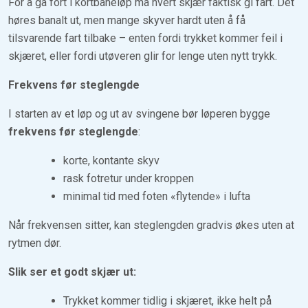
For å gå fort i kortbaneløp må hvert skjær faktisk gi fart. Det
høres banalt ut, men mange skyver hardt uten å få
tilsvarende fart tilbake – enten fordi trykket kommer feil i
skjæret, eller fordi utøveren glir for lenge uten nytt trykk.
Frekvens før steglengde
I starten av et løp og ut av svingene bør løperen bygge
frekvens før steglengde
:
korte, kontante skyv
rask fotretur under kroppen
minimal tid med foten «flytende» i lufta
Når frekvensen sitter, kan steglengden gradvis økes uten at
rytmen dør.
Slik ser et godt skjær ut:
Trykket kommer tidlig i skjæret, ikke helt på