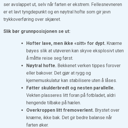
ser avslappet ut, selv når farten er ekstrem. Fellesnevneren
er et lavt tyngdepunkt og en nøytral hofte som gir jevn
trykkoverføring over skjæret.
Slik bør grunnposisjonen se ut:
Hofter lave, men ikke «sitt» for dypt.
Knærne
bøyes slik at utøveren kan skyve eksplosivt uten
å måtte reise seg først.
Nøytral hofte.
Bekkenet verken tippes forover
eller bakover. Det gjør at rygg og
kjernemuskulatur kan stabilisere uten å låses.
Føtter skulderbredt og nesten parallelle.
Vekten plasseres litt foran på fotbladet, aldri
hengende tilbake på hælen.
Overkroppen litt fremoverlent.
Brystet over
knærne, ikke bak. Det gir bedre balanse når
farten øker.