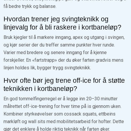
få bedre trykk og balanse.
Hvordan trener jeg svingteknikk og
linjevalg for å bli raskere i kortbaneløp?
Bruk kjegler til å markere inngang, apex og utgang i svingen,
og kjør serier der du treffer samme punkter hver runde.
Varier med bredere og senere inngang for å kjenne
forskjeller. En «fartstrapp» der du øker farten gradvis mens
linjen holdes lik, bygger trygg svingteknikk.
Hvor ofte bør jeg trene off-ice for å støtte
teknikken i kortbaneløp?
En god tommelfingerregel er å legge inn 20–30 minutter
målrettet off-ice-trening for hver time på is gjennom uken.
Kombiner styrkeøvelser som cossack squats, ettbeins
markløft og wall sits med mobilitetsarbeid for hofter. Dette
gjør det enklere å holde riktig teknikk når farten øker.