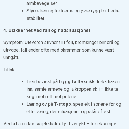
armbevegelser.
Styrketrening for kjerne og øvre rygg for bedre
stabilitet.
4. Usikkerhet ved fall og nødsituasjoner
Symptom: Utøveren stivner til i felt, bremsinger blir brå og
utrygge, fall ender ofte med skrammer som kunne vært
unngått.
Tiltak:
Tren bevisst på
trygg fallteknikk
: trekk haken
inn, samle armene og la kroppen skli – ikke ta
seg imot rett mot putene.
Lær og øv på
T-stopp
, spesielt i sonene før og
etter sving, der situasjoner oppstår oftest.
Ved å ha en kort «sjekkliste» før hver økt – for eksempel