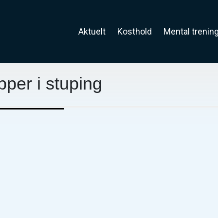
Aktuelt
Kosthold
Mental trenin
pper i stuping