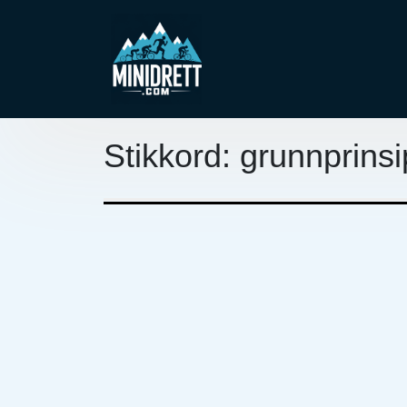
Skip
to
content
Min Idrett
Stikkord:
grunnprinsi